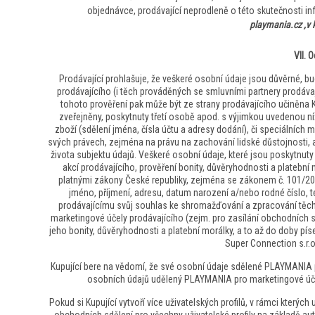
objednávce, prodávající neprodleně o této skutečnosti in
playmania.cz ,v 
VII. 
Prodávající prohlašuje, že veškeré osobní údaje jsou důvěrné, b
prodávajícího (i těch prováděných se smluvními partnery prodávaj
tohoto prověření pak může být ze strany prodávajícího učiněna 
zveřejněny, poskytnuty třetí osobě apod. s výjimkou uvedenou níž
zboží (sdělení jména, čísla účtu a adresy dodání), či speciálních 
svých právech, zejména na právu na zachování lidské důstojnost
života subjektu údajů. Veškeré osobní údaje, které jsou poskytnu
akcí prodávajícího, prověření bonity, důvěryhodnosti a plateb
platnými zákony České republiky, zejména se zákonem č. 101/20
jméno, příjmení, adresu, datum narození a/nebo rodné číslo, te
prodávajícímu svůj souhlas ke shromažďování a zpracování těcht
marketingové účely prodávajícího (zejm. pro zasílání obchodních sd
jeho bonity, důvěryhodnosti a platební morálky, a to až do doby 
Super Connection s.r.o
Kupující bere na vědomí, že své osobní údaje sdělené PLAYMANI
osobních údajů udělený PLAYMANIA pro marketingové účely
Pokud si Kupující vytvoří více uživatelských profilů, v rámci který