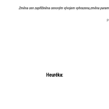
Změna cen zapříčiněna cenovým vývojem vyhrazena,změna parametr
P
Heuréka: