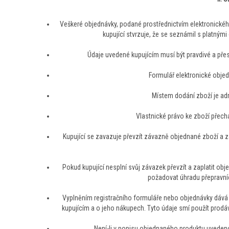
Veškeré objednávky, podané prostřednictvím elektronick
kupující stvrzuje, že se seznámil s platný
Údaje uvedené kupujícím musí být pravdivé a př
Formulář elektronické objed
Místem dodání zboží je ad
Vlastnické právo ke zboží přech
Kupující se zavazuje převzít závazně objednané zboží a za
Pokud kupující nesplní svůj závazek převzít a zaplatit ob
požadovat úhradu přepravníc
Vyplněním registračního formuláře nebo objednávky dává
kupujícím a o jeho nákupech. Tyto údaje smí použít prodávaj
Není-li v popisu objednaného produktu uvedeno