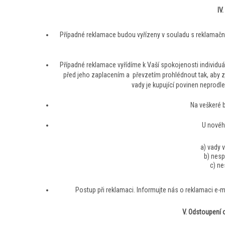
IV
Případné reklamace budou vyřízeny v souladu s reklama
Případné reklamace vyřídíme k Vaší spokojenosti individuá
před jeho zaplacením a převzetím prohlédnout tak, aby z
vady je kupující povinen neprodle
Na veškeré 
U novéh
a) vady 
b) nes
c) n
Postup při reklamaci. Informujte nás o reklamaci e-
V. Odstoupení 