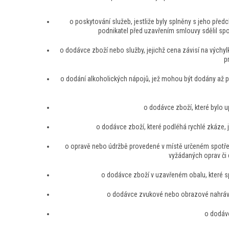
o poskytování služeb, jestliže byly splněny s jeho př
podnikatel před uzavřením smlouvy sdělil spo
o dodávce zboží nebo služby, jejichž cena závisí na výchyl
p
o dodání alkoholických nápojů, jež mohou být dodány až po 
o dodávce zboží, které bylo u
o dodávce zboží, které podléhá rychlé zkáze, 
o opravě nebo údržbě provedené v místě určeném spotřebi
vyžádaných oprav či 
o dodávce zboží v uzavřeném obalu, které spo
o dodávce zvukové nebo obrazové nahrávk
o dodávc