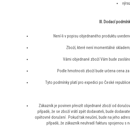
výra
III. Dodací podmínk
Není-li v popisu objednaného produktu uvedeno
Zboží, které není momentálně skladem
Vámi objednané zboží Vám bude zasláno 
Podle hmotnosti zboží bude určena cena za
Tyto podmínky platí pro expedici po České republice
Zákazník je povinen převzít objednané zboží od doručov
případě, že se zboží vrátí zpět dodavateli, bude dodavat
opětovné doručení . Pokud tak neučiní, bude na jeho adr
případě, že zákazník neuhradí fakturu spojenou s 