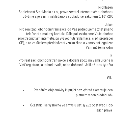
Prohlášen
Společnost Star Mania s.r.o., provozovatel internetového obchod
důvěrné a je s nimi nakládáno v souladu se zákonem č. 101/20
Jaké
Pro realizaci obchodní transakce od Vás potřebujeme znát jméno (
telefonní a mailový kontakt. Dále pak evidujeme Vaše obchod
prostřednictvím internetu, při vyzvednutí reklamace, či při propl
CP), a to za účelem předcházení vzniku škod a zamezení legalizac
Vám můžeme odmítno
K
Pro realizaci obchodní transakce a dodání zboží na Vámi určené 
Vaší registraci, a to buď trvalé, nebo dočasné. Jelikož jsou tyto
VIII
Předáním objednávky kupující bez výhrad akceptuje ce
platném v den předání obj
Účastníci se výslovně ve smyslu ust. § 262 odstavec 1 obc
jejich práva