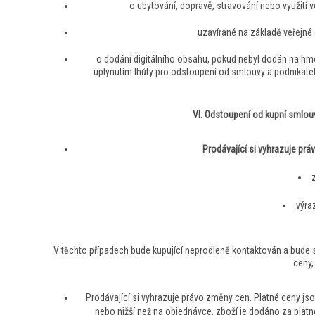
o ubytování, dopravě, stravování nebo využití 
uzavírané na základě veřejné 
o dodání digitálního obsahu, pokud nebyl dodán na h
uplynutím lhůty pro odstoupení od smlouvy a podnikatel
VI. Odstoupení od kupní smlou
Prodávající si vyhrazuje práv
výra
V těchto případech bude kupující neprodleně kontaktován a bude s 
ceny,
Prodávající si vyhrazuje právo změny cen. Platné ceny js
nebo nižší než na objednávce, zboží je dodáno za platn