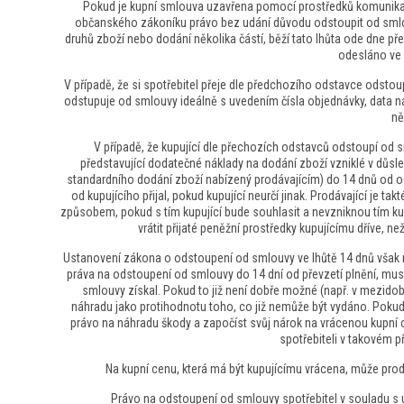
Pokud je kupní smlouva uzavřena pomocí prostředků komunikace
občanského zákoníku právo bez udání důvodu odstoupit od smlouv
druhů zboží nebo dodání několika částí, běží tato lhůta ode dne p
odesláno ve 
V případě, že si spotřebitel přeje dle předchozího odstavce odstou
odstupuje od smlouvy ideálně s uvedením čísla objednávky, data nák
ně
V případě, že kupující dle přechozích odstavců odstoupí od sm
představující dodatečné náklady na dodání zboží vzniklé v důsle
standardního dodání zboží nabízený prodávajícím) do 14 dnů od o
od kupujícího přijal, pokud kupující neurčí jinak. Prodávající je tak
způsobem, pokud s tím kupující bude souhlasit a nevzniknou tím kupu
vrátit přijaté peněžní prostředky kupujícímu dříve, n
Ustanovení zákona o odstoupení od smlouvy ve lhůtě 14 dnů však ne
práva na odstoupení od smlouvy do 14 dní od převzetí plnění, mus
smlouvy získal. Pokud to již není dobře možné (např. v mezido
náhradu jako protihodnotu toho, co již nemůže být vydáno. Pokud 
právo na náhradu škody a započíst svůj nárok na vrácenou kupní c
spotřebiteli v takovém p
Na kupní cenu, která má být kupujícímu vrácena, může prod
Právo na odstoupení od smlouvy spotřebitel v souladu 