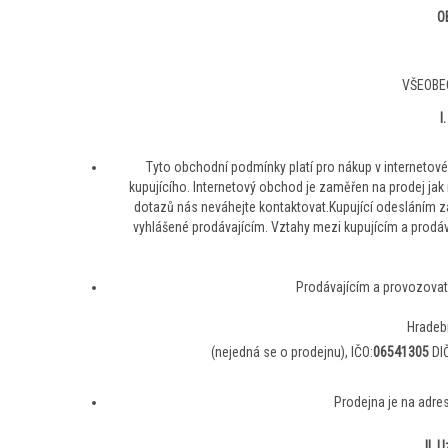
O
VŠEOBE
I
Tyto obchodní podmínky platí pro nákup v interneto
kupujícího. Internetový obchod je zaměřen na prodej jak
dotazů nás neváhejte kontaktovat.Kupující odesláním 
vyhlášené prodávajícím. Vztahy mezi kupujícím a prodáv
Prodávajícím a provozova
Hradeb
(nejedná se o prodejnu), IČO:
06541305
DIČ
Prodejna je na adre
II. 