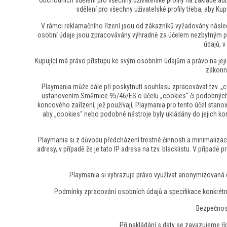
obchodních sdělení pro všechny uživatelské profily na základě a
sdělení pro všechny uživatelské profily třeba, aby K
V rámci reklamačního řízení jsou od zákazníků vyžadovány následuj
osobní údaje jsou zpracovávány výhradně za účelem nezbytným pr
údajů, 
Kupující má právo přístupu ke svým osobním údajům a právo na jeji
zákonn
Playmania může dále při poskytnutí souhlasu zpracovávat tzv. „c
ustanovením Směrnice 95/46/ES o účelu „cookies“ či podobných ná
koncového zařízení, jež používají, Playmania pro tento účel stan
aby „cookies“ nebo podobné nástroje byly ukládány do jejich kon
Playmania si z důvodu předcházení trestné činnosti a minimaliza
adresy, v případě že je tato IP adresa na tzv. blacklistu. V přípa
Playmania si vyhrazuje právo využívat anonymizovaná da
Podmínky zpracování osobních údajů a specifikace konkrétní
Bezpečnost
Při nakládání s daty se zavazujeme ř